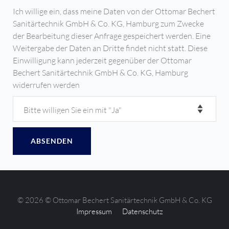
Ich willige ein, dass meine Daten von der Ottomar Bechert
Sanitärtechnik GmbH & Co. KG, Hamburg zum Zwecke
der Bearbeitung dieser Anfrage gespeichert werden. Eine
Weitergabe der Daten an Dritte findet nicht statt. Diese
Einwilligung kann jederzeit gegenüber der Ottomar
Bechert Sanitärtechnik GmbH & Co. KG, Hamburg
widerrufen werden
ABSENDEN
© 2026 © Ottomar Bechert Sanitärtechnik GmbH & Co. KG
Impressum
Datenschutz