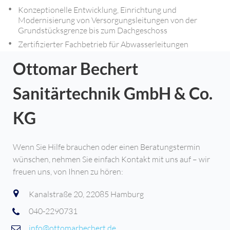
Konzeptionelle Entwicklung, Einrichtung und
Modernisierung von Versorgungsleitungen von der
Grundstücksgrenze bis zum Dachgeschoss
Zertifizierter Fachbetrieb für Abwasserleitungen
Ottomar Bechert
Sanitärtechnik
GmbH & Co.
KG
Wenn Sie Hilfe brauchen oder einen Beratungstermin
wünschen, nehmen Sie einfach Kontakt mit uns auf – wir
freuen uns, von Ihnen zu hören:
Kanalstraße 20, 22085 Hamburg
040-2290731
info@ottomarbechert.de